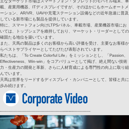
主なターゲット市場はスマートフォン・タブレットのモバイル端末、車
載、産業用機器、ITディスプレイですが、そのほかにもホームオートメ
ーション、AR/VR、UAVや充電ステーション設備などの近年急速に普及
している新市場にも製品を提供しています。
特に、スマートフォン向けLTPSパネル、車載市場、産業機器市場にお
いては、トップシェアを維持しており、マーケット・リーダーとしての
確固たる地位を築いています。
また、天馬の製品は多くのお客様から高い評価を受け、主要なお客様か
らベストサプライヤーとしてたびたび表彰されています。
私たちは、「To Create Colorful Life」をミッションとし、「Passion、
Effectiveness、Win-win」をコアバリューとして掲げ、絶え間ない技術
力・生産力の開発と革新、さらに人材育成による専門性の向上に取り組
んでいます。
天馬は世界をリードするディスプレイ・カンパニーとして、皆様と共に
歩み続けます。